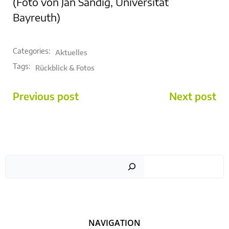
(Foto von Jan Sändig, Universität
Bayreuth)
Categories:
Aktuelles
Tags:
Rückblick & Fotos
POST
POST
Previous post
Next post
NAVIGATION
NAVIGATION
Suc
NAVIGATION