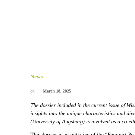
News
on
March 18, 2025
The dossier included in the current issue of Wi
insights into the unique characteristics and di
(University of Augsburg) is involved as a co-edi
This dossier is an initiative of the “Feminist 