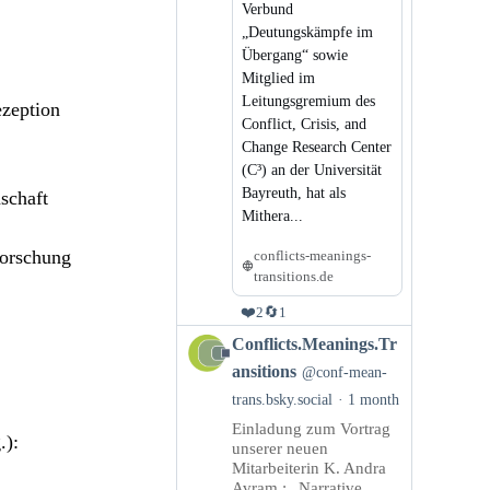
Verbund
„Deutungskämpfe im
Übergang“ sowie
Mitglied im
Leitungsgremium des
ezeption
Conflict, Crisis, and
Change Research Center
(C³) an der Universität
Bayreuth, hat als
schaft
Mithera...
forschung
conflicts-meanings-
transitions.de
❤️
🔄
2
1
View
Conflicts.Meanings.Tr
post
ansitions
@conf-mean-
by
trans.bsky.social
1 month
Conflicts.Meanings.Transitions
Einladung zum Vortrag
on
.):
unserer neuen
Bluesky
Mitarbeiterin K. Andra
Avram : „Narrative