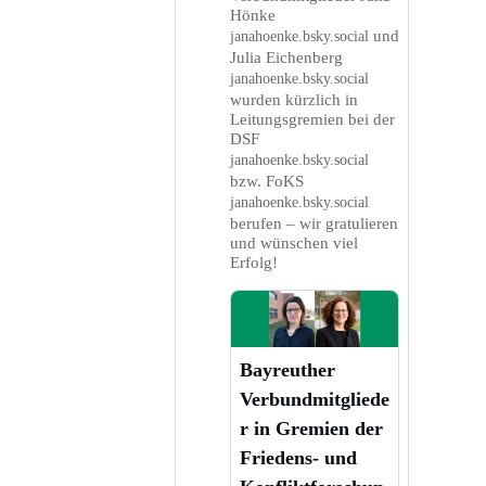
Hönke
und
janahoenke.bsky.social
Julia Eichenberg
janahoenke.bsky.social
wurden kürzlich in
Leitungsgremien bei der
DSF
janahoenke.bsky.social
bzw. FoKS
janahoenke.bsky.social
berufen – wir gratulieren
und wünschen viel
Erfolg!
Bayreuther
Verbundmitgliede
r in Gremien der
Friedens- und