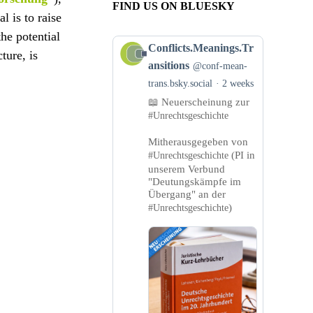
FIND US ON BLUESKY
 is to raise
the potential
View
Conflicts.Meanings.Tr
ture, is
post
ansitions
@conf-mean-
by
trans.bsky.social
2 weeks
Conflicts.Meanings.Transitions
📖 Neuerscheinung zur
on
#Unrechtsgeschichte
Bluesky
Mitherausgegeben von
(PI in
#Unrechtsgeschichte
unserem Verbund
"Deutungskämpfe im
Übergang" an der
)
#Unrechtsgeschichte