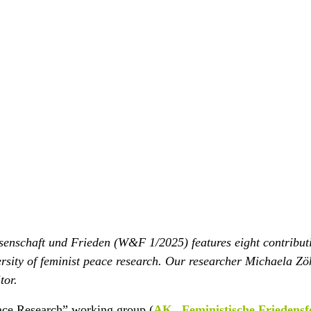
ssenschaft und Frieden (W&F 1/2025) features eight contributi
versity of feminist peace research. Our researcher Michaela Zö
tor.
Peace Research” working group (
AK „Feministische Friedens