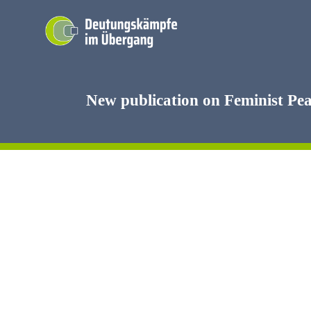
Skip
to
content
New publication on Feminist Pea