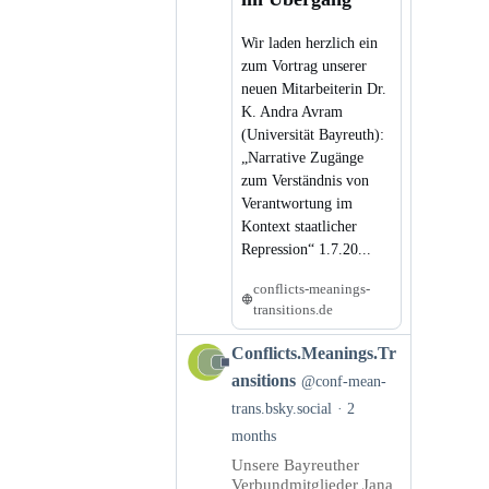
Wir laden herzlich ein
zum Vortrag unserer
neuen Mitarbeiterin Dr.
K. Andra Avram
(Universität Bayreuth):
„Narrative Zugänge
zum Verständnis von
Verantwortung im
Kontext staatlicher
Repression“ 1.7.20...
conflicts-meanings-
transitions.de
View
Conflicts.Meanings.Tr
post
ansitions
@conf-mean-
by
trans.bsky.social
2
Conflicts.Meanings.Transitions
months
on
Bluesky
Unsere Bayreuther
Verbundmitglieder Jana