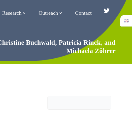
Research
Outreach
Contact
Twitter/Blue
Christine Buchwald, Patricia Rinck, and
Michaela Zöhrer
Search