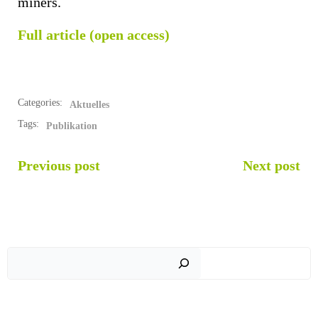
miners.
Full article (open access)
Categories:
Aktuelles
Tags:
Publikation
POST
POST
Previous post
Next post
NAVIGATION
NAVIGATION
Such