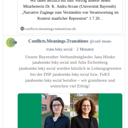
Wir laden herzlich ein zum Vortrag unserer neuen
Mitarbeiterin Dr. K. Andra Avram (Universität Bayreuth):
„Narrative Zugänge zum Verständnis von Verantwortung im
Kontext staatlicher Repression“ 1.7.20...
conflicts-meanings-transitions.de
Beitrag
Conflicts.Meanings.Transitions
@conf-mean-
von
trans.bsky.social
2 Monaten
Conflicts.Meanings.Transitions
Unsere Bayreuther Verbundmitglieder Jana Hönke
auf
und Julia Eichenberg
janahoenke.bsky.social
Bluesky
wurden kürzlich in Leitungsgremien
janahoenke.bsky.social
ansehen
bei der DSF
bzw. FoKS
janahoenke.bsky.social
berufen – wir gratulieren und
janahoenke.bsky.social
wünschen viel Erfolg!