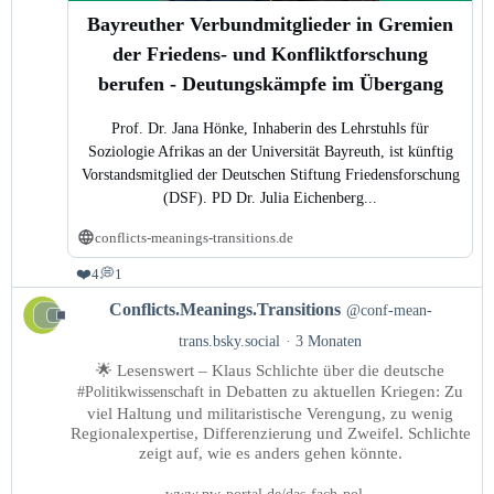
Bayreuther Verbundmitglieder in Gremien
der Friedens- und Konfliktforschung
berufen - Deutungskämpfe im Übergang
Prof. Dr. Jana Hönke, Inhaberin des Lehrstuhls für
Soziologie Afrikas an der Universität Bayreuth, ist künftig
Vorstandsmitglied der Deutschen Stiftung Friedensforschung
(DSF). PD Dr. Julia Eichenberg...
conflicts-meanings-transitions.de
❤️
💭
4
1
Beitrag
Conflicts.Meanings.Transitions
@conf-mean-
von
trans.bsky.social
3 Monaten
Conflicts.Meanings.Transitions
🌟 Lesenswert – Klaus Schlichte über die deutsche
auf
in Debatten zu aktuellen Kriegen: Zu
#Politikwissenschaft
Bluesky
viel Haltung und militaristische Verengung, zu wenig
ansehen
Regionalexpertise, Differenzierung und Zweifel. Schlichte
zeigt auf, wie es anders gehen könnte.