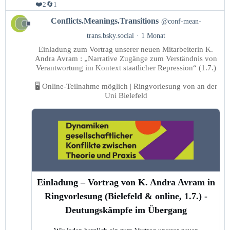
❤️
🔄
2
1
Beitrag
Conflicts.Meanings.Transitions
@conf-mean-
von
trans.bsky.social
1 Monat
Conflicts.Meanings.Transitions
Einladung zum Vortrag unserer neuen Mitarbeiterin K.
auf
Andra Avram : „Narrative Zugänge zum Verständnis von
Bluesky
Verantwortung im Kontext staatlicher Repression“ (1.7.)
ansehen
🖥️ Online-Teilnahme möglich | Ringvorlesung von an der
Uni Bielefeld
Einladung – Vortrag von K. Andra Avram in
Ringvorlesung (Bielefeld & online, 1.7.) -
Deutungskämpfe im Übergang