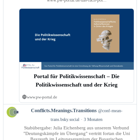
www.pw-portal.de/das-fach-pol...
Portal für Politikwissenschaft – Die
Politikwissenschaft und der Krieg
www.pw-portal.de
Beitrag
Conflicts.Meanings.Transitions
@conf-mean-
von
trans.bsky.social
3 Monaten
Conflicts.Meanings.Transitions
Stabübergabe: Julia Eichenberg aus unserem Verbund
auf
"Deutungskämpfe im Übergang" vertritt fortan die Uni
Bluesky
Bayreuth im Leitungsgremium der Bayerischen