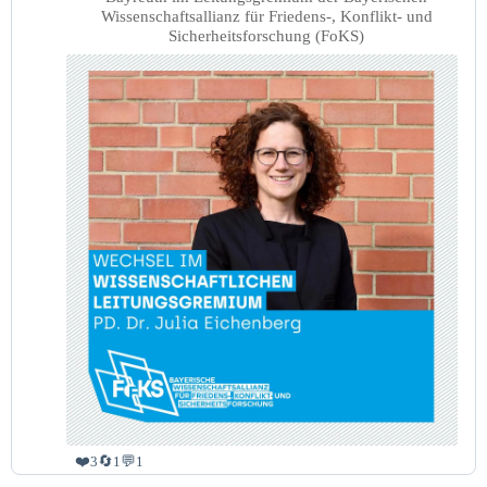
ansehen
Wissenschaftsallianz für Friedens-, Konflikt- und
Sicherheitsforschung (FoKS)
❤️
🔄
💬
3
1
1