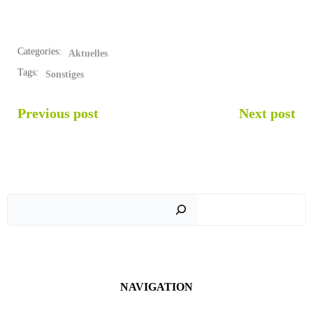
Categories:
Aktuelles
Tags:
Sonstiges
POST
POST
Previous post
Next post
NAVIGATION
NAVIGATION
Such
NAVIGATION