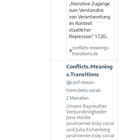
„Narrative Zugänge
zum Verständnis
von Verantwortung
im Kontext
staatlicher
Repression“ 1.7.20...
conflicts-meanings-
transitions.de
Beitrag
Conflicts.Meaning
von
s.Transitions
Conflicts.Meanings.Transitions
@conf-mean-
auf
trans.bsky.social
Bluesky
ansehen
2 Monaten
Unsere Bayreuther
Verbundmitglieder
Jana Hönke
janahoenke.bsky.social
und Julia Eichenberg
janahoenke.bsky.social