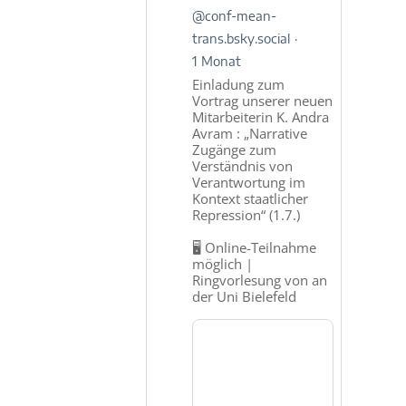
Conflicts.Meanings.Transitions
@conf-mean-
auf
trans.bsky.social
Bluesky
ansehen
1 Monat
Einladung zum
Vortrag unserer neuen
Mitarbeiterin K. Andra
Avram : „Narrative
Zugänge zum
Verständnis von
Verantwortung im
Kontext staatlicher
Repression“ (1.7.)
🖥️ Online-Teilnahme
möglich |
Ringvorlesung von an
der Uni Bielefeld