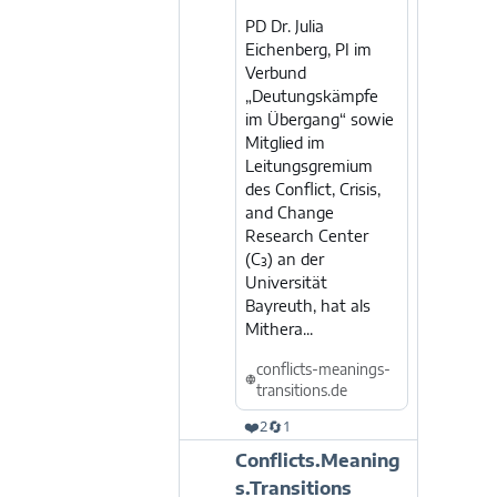
PD Dr. Julia
Eichenberg, PI im
Verbund
„Deutungskämpfe
im Übergang“ sowie
Mitglied im
Leitungsgremium
des Conflict, Crisis,
and Change
Research Center
(C³) an der
Universität
Bayreuth, hat als
Mithera...
conflicts-meanings-
transitions.de
❤️
🔄
2
1
Beitrag
Conflicts.Meaning
von
s.Transitions