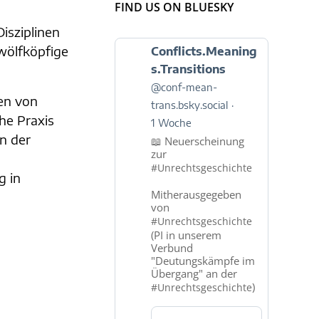
FIND US ON BLUESKY
isziplinen
Beitrag
wölfköpfige
Conflicts.Meaning
von
s.Transitions
Conflicts.Meanings.Transitions
@conf-mean-
auf
en von
trans.bsky.social
Bluesky
che Praxis
ansehen
1 Woche
en der
📖 Neuerscheinung
zur
#Unrechtsgeschichte
g in
Mitherausgegeben
von
#Unrechtsgeschichte
(PI in unserem
Verbund
"Deutungskämpfe im
Übergang" an der
)
#Unrechtsgeschichte