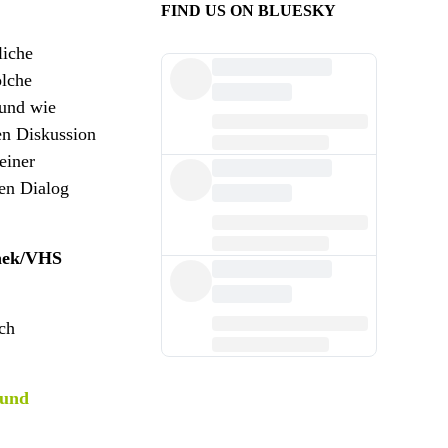
FIND US ON BLUESKY
liche
olche
 und wie
en Diskussion
einer
ven Dialog
thek/VHS
ich
 und